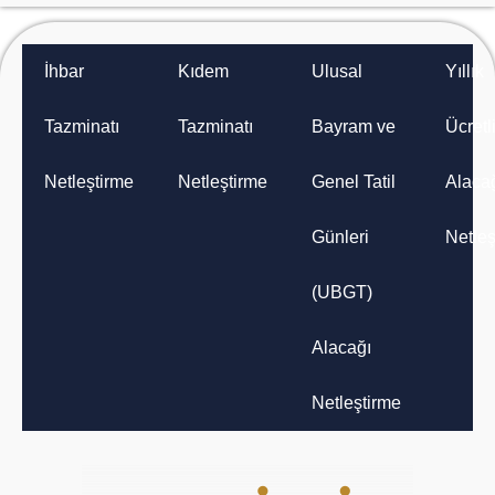
İhbar
Kıdem
Ulusal
Yıllık
Tazminatı
Tazminatı
Bayram ve
Ücretli
Netleştirme
Netleştirme
Genel Tatil
Alaca
Günleri
Netleş
(UBGT)
Alacağı
Netleştirme