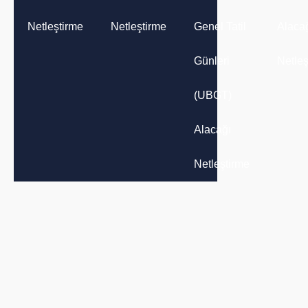
Netleştirme
Netleştirme
Genel Tatil
Alaca
Günleri
Netleş
(UBGT)
Alacağı
Netleştirme