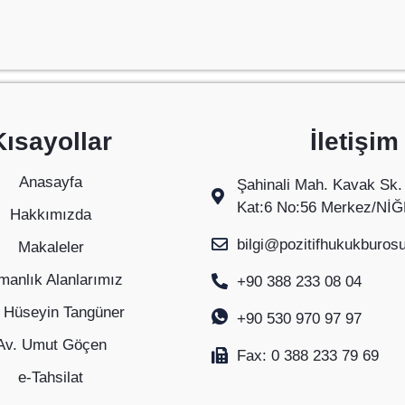
Kısayollar
İletişim
Anasayfa
Şahinali Mah. Kavak Sk.
Kat:6 No:56 Merkez/Nİ
Hakkımızda
bilgi@pozitifhukukburos
Makaleler
anlık Alanlarımız
+90 388 233 08 04
 Hüseyin Tangüner
+90 530 970 97 97
Av. Umut Göçen
Fax: 0 388 233 79 69
e-Tahsilat