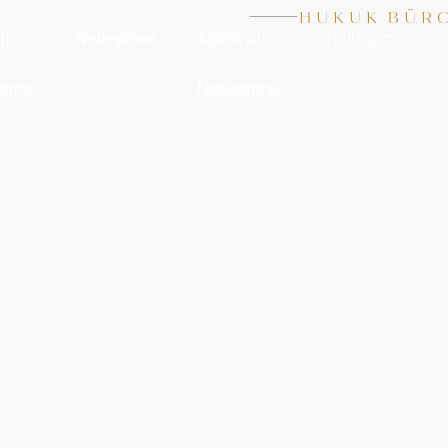
ğı
Netleştirme
Tazminatı
Netleştirme
tirme
Netleştirme