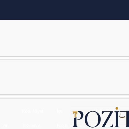
Kötü Niyet
İşe
Hafta Tatili
 İzin
Tazminatı
Başlatmama
Alacağı