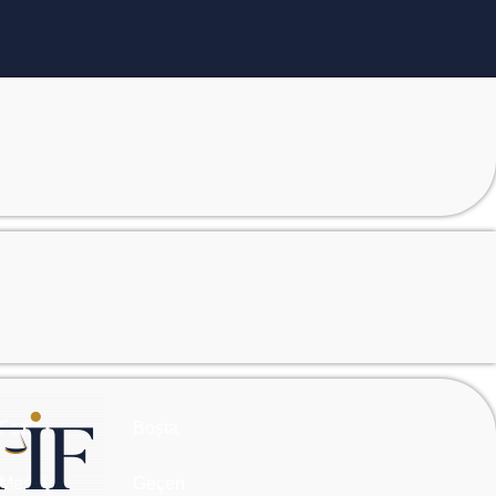
Fazla
Boşta
Mesai
Geçen