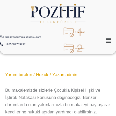
İçeriğe
atla
bilgi@pozitifhukukburosu.com
+905309709797
Yorum bırakın
/
Hukuk
/ Yazan
admin
Bu makalemizde sizlerle Çocukla Kişisel İlişki ve
İştirak Nafakası konusuna değineceğiz. Benzer
durumlarda olan yakınlarınızla bu makaleyi paylaşarak
kendilerine hukuki açıdan yardımcı olabilirsiniz.