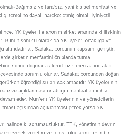
r olmalı-Bağımsız ve tarafsız, yani kişisel menfaat ve
lgi temeline dayalı hareket etmiş olmalı-İyiniyetli
ce, YK üyeleri ile anonim şirket arasında ki ilişkinin
ır. Bunun sonucu olarak da YK üyeleri ortaklığa ve
ü altındadırlar. Sadakat borcunun kapsamı geniştir.
lerde şirketin menfaatini ön planda tutma
leyhine sonuç doğuracak kendi özel menfaatini takip
rçevesinde sorumlu olurlar. Sadakat borcundan doğan
 görürken öğrendiği sırları saklamasıdır YK üyelerinin
ece ve açıklanması ortaklığın menfaatlerini ihlal
 devam eder. Münferit YK üyelerinin ve yöneticilerin
orunması açısından açıklanması gerekiyorsa YK
vri halinde ki sorumsuzluktur. TTK, yönetimin devrini
üzenleyerek yönetim ve temsil olgularını kesin bir