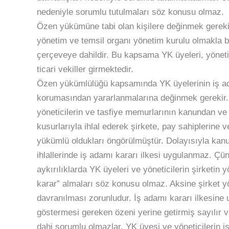
nedeniyle sorumlu tutulmaları söz konusu olmaz.
Özen yükümüne tabi olan kişilere değinmek gereki
yönetim ve temsil organı yönetim kurulu olmakla bi
çerçeveye dahildir. Bu kapsama YK üyeleri, yönetimi
ticari vekiller girmektedir.
Özen yükümlülüğü kapsamında YK üyelerinin iş ad
korumasından yararlanmalarına değinmek gerekir. 
yöneticilerin ve tasfiye memurlarının kanundan v
kusurlarıyla ihlal ederek şirkete, pay sahiplerine v
yükümlü oldukları öngörülmüştür. Dolayısıyla ka
ihlallerinde iş adamı kararı ilkesi uygulanmaz. 
aykırılıklarda YK üyeleri ve yöneticilerin şirketin 
karar” almaları söz konusu olmaz. Aksine şirket
davranılması zorunludur. İş adamı kararı ilkesine 
göstermesi gereken özeni yerine getirmiş sayılır v
dahi sorumlu olmazlar. YK üyesi ve yöneticilerin i