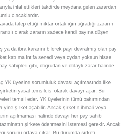
ıyla ihlal ettikleri takdirde meydana gelen zarardan
rumlu olacaklardır.
avada talep ettiği miktar ortaklığın uğradığı zararın
 orantılı olarak zararın sadece kendi payına düşen
 ya da ibra kararını bilerek payı devralmış olan pay
rket katılma intifa senedi veya oydan yoksun hisse
ay sahipleri gibi, doğrudan ve dolaylı zarar halinde
aç YK üyesine sorumluluk davası açılmasında ilke
şirketin yasal temsilcisi olarak davayı açar. Bu
leri temsil eder. YK üyelerinin tümü bakımından
yine şirket açabilir. Ancak şirketin ihmali veya
anın açılmaması halinde davayı her pay sahibi
k tazminatın şirkete ödenmesini istemesi gerekir. Ancak
i sorunu ortaya çıkar. Bu durumda şirketi