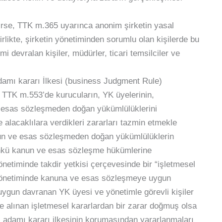
rse, TTK m.365 uyarınca anonim şirketin yasal
rlikte, şirketin yönetiminden sorumlu olan kişilerde bu
 devralan kişiler, müdürler, ticari temsilciler ve
amı kararı İlkesi (business Judgment Rule)
TTK m.553’de kurucuların, YK üyelerinin,
e esas sözleşmeden doğan yükümlülüklerini
e alacaklılara verdikleri zararları tazmin etmekle
nun ve esas sözleşmeden doğan yükümlülüklerin
Çünkü kanun ve esas sözleşme hükümlerine
yönetiminde takdir yetkisi çerçevesinde bir “işletmesel
 yönetiminde kanuna ve esas sözleşmeye uygun
uygun davranan YK üyesi ve yönetimle görevli kişiler
e alınan işletmesel kararlardan bir zarar doğmuş olsa
ş adamı kararı ilkesinin korumasından yararlanmaları