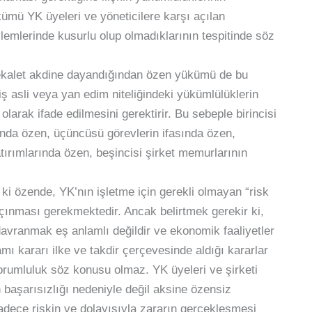
ümü YK üyeleri ve yöneticilere karşı açılan
şlemlerinde kusurlu olup olmadıklarının tespitinde söz
k vekalet akdine dayandığından özen yükümü de bu
ş asli veya yan edim niteliğindeki yükümlülüklerin
rak ifade edilmesini gerektirir. Bu sebeple birincisi
unda özen, üçüncüsü görevlerin ifasında özen,
atırımlarında özen, beşincisi şirket memurlarının
 ki özende, YK’nın işletme için gerekli olmayan “risk
açınması gerekmektedir. Ancak belirtmek gerekir ki,
 davranmak eş anlamlı değildir ve ekonomik faaliyetler
amı kararı ilke ve takdir çerçevesinde aldığı kararlar
sorumluluk söz konusu olmaz. YK üyeleri ve şirketi
n başarısızlığı nedeniyle değil aksine özensiz
adece riskin ve dolayısıyla zararın gerçekleşmesi