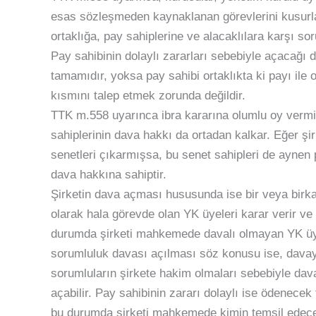
esas sözleşmeden kaynaklanan görevlerini kusurlar
ortaklığa, pay sahiplerine ve alacaklılara karşı so
Pay sahibinin dolaylı zararları sebebiyle açacağı d
tamamıdır, yoksa pay sahibi ortaklıkta ki payı ile
kısmını talep etmek zorunda değildir.
TTK m.558 uyarınca ibra kararına olumlu oy vermiş
sahiplerinin dava hakkı da ortadan kalkar. Eğer şi
senetleri çıkarmışsa, bu senet sahipleri de aynen p
dava hakkına sahiptir.
Şirketin dava açması hususunda ise bir veya birk
olarak hala görevde olan YK üyeleri karar verir ve 
durumda şirketi mahkemede davalı olmayan YK üye
sorumluluk davası açılması söz konusu ise, davayı 
sorumluların şirkete hakim olmaları sebebiyle dav
açabilir. Pay sahibinin zararı dolaylı ise ödenece
bu durumda şirketi mahkemede kimin temsil edeceğ