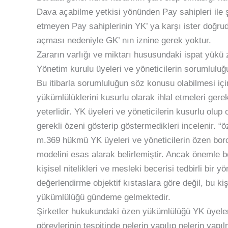
Dava açabilme yetkisi yönünden Pay sahipleri ile ş
etmeyen Pay sahiplerinin YK’ ya karşı ister doğrud
açması nedeniyle GK’ nın iznine gerek yoktur.
Zararın varlığı ve miktarı hususundaki ispat yükü 
Yönetim kurulu üyeleri ve yöneticilerin sorumlul
Bu itibarla sorumluluğun söz konusu olabilmesi 
yükümlülüklerini kusurlu olarak ihlal etmeleri gere
yeterlidir. YK üyeleri ve yöneticilerin kusurlu olup 
gerekli özeni gösterip göstermedikleri incelenir. “
m.369 hükmü YK üyeleri ve yöneticilerin özen borc
modelini esas alarak belirlemiştir. Ancak önemle b
kişisel nitelikleri ve mesleki becerisi tedbirli bir
değerlendirme objektif kıstaslara göre değil, bu kiş
yükümlülüğü gündeme gelmektedir.
Şirketler hukukundaki özen yükümlülüğü YK üyeler
görevlerinin tespitinde nelerin yapılıp nelerin yapı