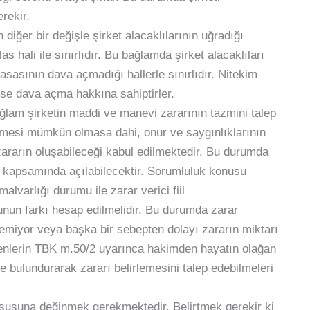
rekir.
n diğer bir değişle şirket alacaklılarının uğradığı
s hali ile sınırlıdır. Bu bağlamda şirket alacaklıları
asasının dava açmadığı hallerle sınırlıdır. Nitekim
 ise dava açma hakkına sahiptirler.
ağlam şirketin maddi ve manevi zararının tazmini talep
çekmesi mümkün olmasa dahi, onur ve saygınlıklarının
rarın oluşabileceği kabul edilmektedir. Bu durumda
er kapsamında açılabilecektir. Sorumluluk konusu
alvarlığı durumu ile zarar verici fiil
nun farkı hesap edilmelidir. Bu durumda zarar
ilemiyor veya başka bir sebepten dolayı zararın miktarı
renlerin TBK m.50/2 uyarınca hakimden hayatın olağan
de bulundurarak zararı belirlemesini talep edebilmeleri
ususuna değinmek gerekmektedir. Belirtmek gerekir ki