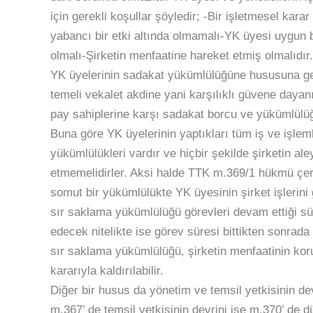
için gerekli koşullar şöyledir; -Bir işletmesel kara
yabancı bir etki altında olmamalı-YK üyesi uygun bi
olmalı-Şirketin menfaatine hareket etmiş olmalıdır.
YK üyelerinin sadakat yükümlülüğüne hususuna gelin
temeli vekalet akdine yani karşılıklı güvene dayan
pay sahiplerine karşı sadakat borcu ve yükümlülüğ
Buna göre YK üyelerinin yaptıkları tüm iş ve işlem
yükümlülükleri vardır ve hiçbir şekilde şirketin a
etmemelidirler. Aksi halde TTK m.369/1 hükmü çe
somut bir yükümlülükte YK üyesinin şirket işlerini
sır saklama yükümlülüğü görevleri devam ettiği sür
edecek nitelikte ise görev süresi bittikten sonrada
sır saklama yükümlülüğü, şirketin menfaatinin k
kararıyla kaldırılabilir.
Diğer bir husus da yönetim ve temsil yetkisinin de
m.367’ de temsil yetkisinin devrini ise m.370’ de d