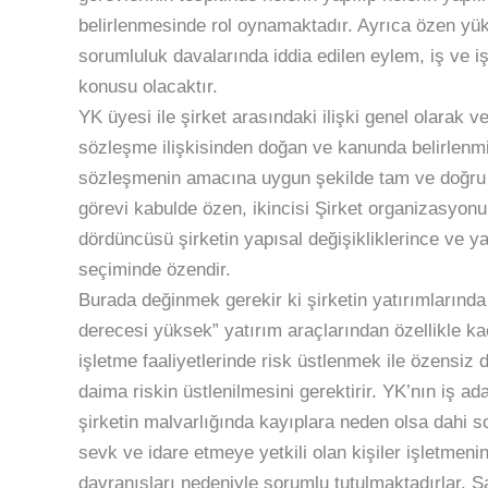
belirlenmesinde rol oynamaktadır. Ayrıca özen yük
sorumluluk davalarında iddia edilen eylem, iş ve i
konusu olacaktır.
YK üyesi ile şirket arasındaki ilişki genel olara
sözleşme ilişkisinden doğan ve kanunda belirlenmi
sözleşmenin amacına uygun şekilde tam ve doğru ola
görevi kabulde özen, ikincisi Şirket organizasyon
dördüncüsü şirketin yapısal değişikliklerince ve y
seçiminde özendir.
Burada değinmek gerekir ki şirketin yatırımlarında
derecesi yüksek” yatırım araçlarından özellikle k
işletme faaliyetlerinde risk üstlenmek ile özensiz
daima riskin üstlenilmesini gerektirir. YK’nın iş ad
şirketin malvarlığında kayıplara neden olsa dahi 
sevk ve idare etmeye yetkili olan kişiler işletmeni
davranışları nedeniyle sorumlu tutulmaktadırlar. S