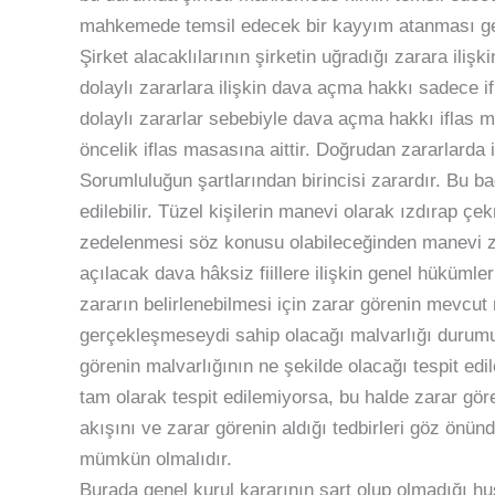
mahkemede temsil edecek bir kayyım atanması ge
Şirket alacaklılarının şirketin uğradığı zarara ilişki
dolaylı zararlara ilişkin dava açma hakkı sadece ifla
dolaylı zararlar sebebiyle dava açma hakkı iflas m
öncelik iflas masasına aittir. Doğrudan zararlarda
Sorumluluğun şartlarından birincisi zarardır. Bu b
edilebilir. Tüzel kişilerin manevi olarak ızdırap 
zedelenmesi söz konusu olabileceğinden manevi za
açılacak dava hâksiz fiillere ilişkin genel hüküml
zararın belirlenebilmesi için zarar görenin mevcut m
gerçekleşmeseydi sahip olacağı malvarlığı durumu
görenin malvarlığının ne şekilde olacağı tespit ed
tam olarak tespit edilemiyorsa, bu halde zarar gö
akışını ve zarar görenin aldığı tedbirleri göz önün
mümkün olmalıdır.
Burada genel kurul kararının şart olup olmadığı h