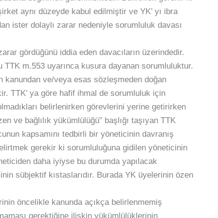
irket aynı düzeyde kabul edilmiştir ve YK’ yı ibra
an ister dolaylı zarar nedeniyle sorumluluk davası
zarar gördüğünü iddia eden davacıların üzerindedir.
uğu TTK m.553 uyarınca kusura dayanan sorumluluktur.
için kanundan ve/veya esas sözleşmeden doğan
kir. TTK’ ya göre hafif ihmal de sorumluluk için
olmadıkları belirlenirken görevlerini yerine getirirken
özen ve bağlılık yükümlülüğü” başlığı taşıyan TTK
unun kapsamını tedbirli bir yöneticinin davranış
elirtmek gerekir ki sorumluluğuna gidilen yöneticinin
 yöneticiden daha iyiyse bu durumda yapılacak
inin sübjektif kıstaslarıdır. Burada YK üyelerinin özen
inin öncelikle kanunda açıkça belirlenmemiş
lmaması gerektiğine ilişkin yükümlülüklerinin