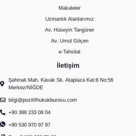
Makaleler
Uzmanlık Alanlarımız
Av. Hüseyin Tangüner
Av. Umut Göçen
e-Tahsilat
İletişim
Şahinali Mah. Kavak Sk. Ataplaza Kat:6 No:56
Merkez/NİĞDE
bilgi@pozitifhukukburosu.com
+90 388 233 08 04
+90 530 970 97 97