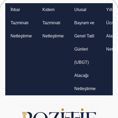
İhbar
Kıdem
Ulusal
Yıllık
Tazminatı
Tazminatı
Bayram ve
Ücretli
Netleştirme
Netleştirme
Genel Tatil
Alaca
Günleri
Netleş
(UBGT)
Alacağı
Netleştirme