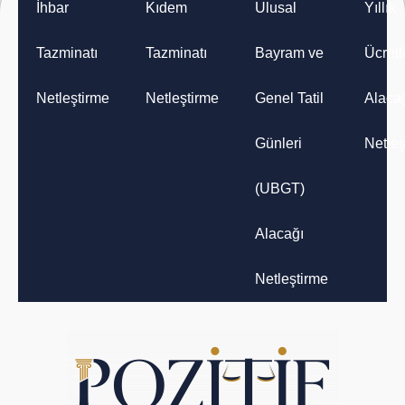
İhbar
Kıdem
Ulusal
Yıllık
Tazminatı
Tazminatı
Bayram ve
Ücretli
Netleştirme
Netleştirme
Genel Tatil
Alaca
Günleri
Netleş
(UBGT)
Alacağı
Netleştirme